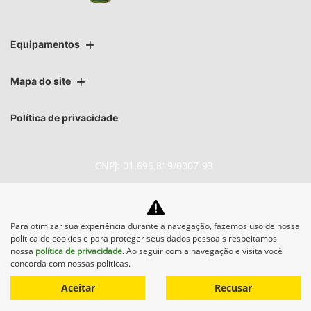
Equipamentos
Mapa do site
Política de privacidade
CNPJ: 01.696.819/0007-93
Para otimizar sua experiência durante a navegação, fazemos uso de nossa
No trânsito, enxergar o outro
política de cookies e para proteger seus dados pessoais respeitamos
salva vidas.
nossa
política de privacidade
. Ao seguir com a navegação e visita você
concorda com nossas políticas.
Aceitar
Recusar
Desenvolvido pela DEALERSPACE ® Direitos Reservados.