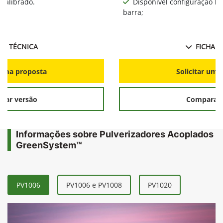
calibrado.
Disponível configuração l
barra;
HA TÉCNICA
FICHA T
r uma proposta
Solicitar uma
rar versão
Comparar 
Informações sobre Pulverizadores Acoplados
GreenSystem™
PV1006
PV1006 e PV1008
PV1020