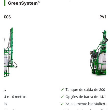
GreenSystem™
V1006
PV10
Ne
0 L;
Tanque de calda de 800 L;
, 14 e 16 metros;
Opções de barra de 14, 16,
iplo;
Acionamento hidráulico da