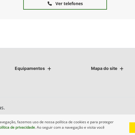
Ver telefones
Equipamentos
Mapa do site
as.
avegação, fazemos uso de nossa política de cookies e para proteger
olítica de privacidade
. Ao seguir com a navegação e visita você
Desenvolvido pela DEALERSPACE ® Direitos Reservados.