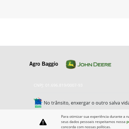
CNPJ: 01.696.819/0007-93
No trânsito, enxergar o outro salva vid
Para otimizar sua experiência durante a n
seus dados pessoais respeitamos nossa
p
concorda com nossas políticas.