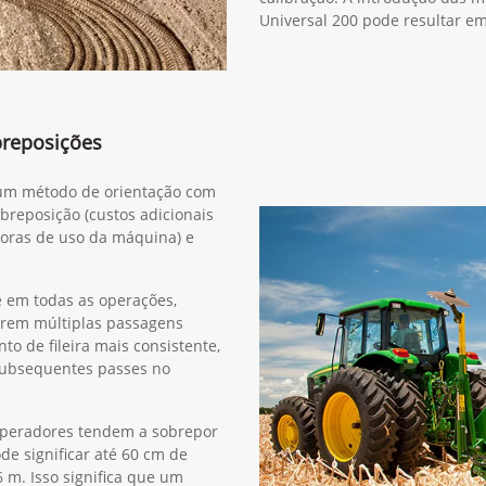
Universal 200 pode resultar e
breposições
r um método de orientação com
obreposição (custos adicionais
horas de uso da máquina) e
e em todas as operações,
erem múltiplas passagens
o de fileira mais consistente,
subsequentes passes no
operadores tendem a sobrepor
de significar até 60 cm de
m. Isso significa que um