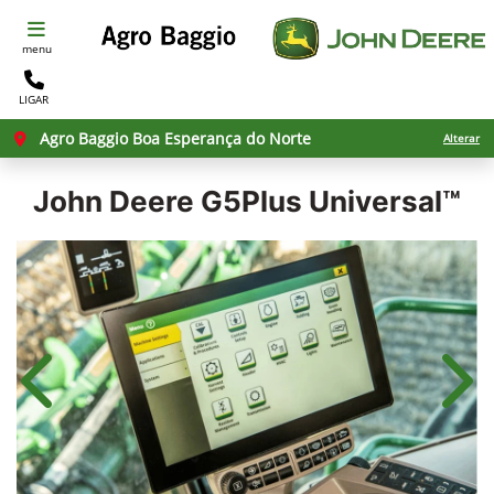
menu
LIGAR
Agro Baggio Boa Esperança do Norte
Alterar
John Deere
G5Plus Universal™
Anterior
Próx