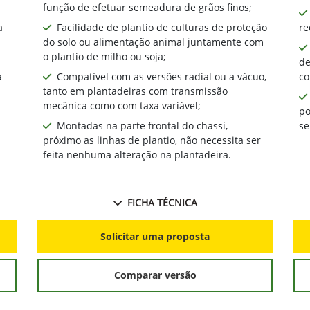
função de efetuar semeadura de grãos finos;
a
Facilidade de plantio de culturas de proteção
re
do solo ou alimentação animal juntamente com
o plantio de milho ou soja;
de
a
Compatível com as versões radial ou a vácuo,
co
tanto em plantadeiras com transmissão
mecânica como com taxa variável;
po
Montadas na parte frontal do chassi,
se
próximo as linhas de plantio, não necessita ser
feita nenhuma alteração na plantadeira.
FICHA TÉCNICA
Solicitar uma proposta
Comparar versão