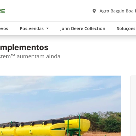
Agro Baggio Boa 
ovos
Pós-vendas
John Deere Collection
Soluções
 implementos
ystem™ aumentam ainda