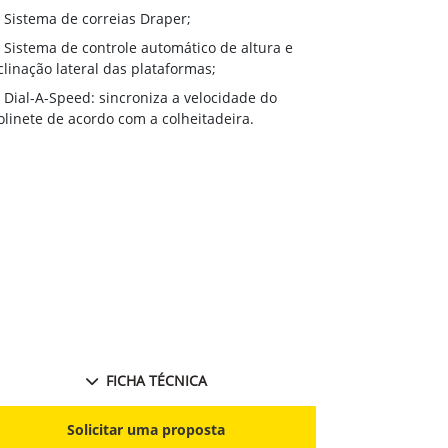
(18 pés), 620F
Sistema de correias Draper;
pés), 630F (30
Sistema de controle automático de altura e
Sistema de
clinação lateral das plataformas;
inclinação lat
Dial-A-Speed: sincroniza a velocidade do
HydraFlex™
linete de acordo com a colheitadeira.
corte em relaç
Dial-A-Spe
molinete de a
FICHA TÉCNICA
S
Solicitar uma proposta