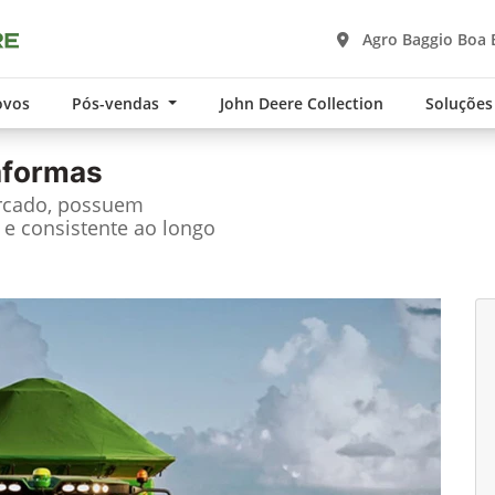
Agro Baggio Boa 
ovos
Pós-vendas
John Deere Collection
Soluções
taformas
rcado, possuem
e consistente ao longo