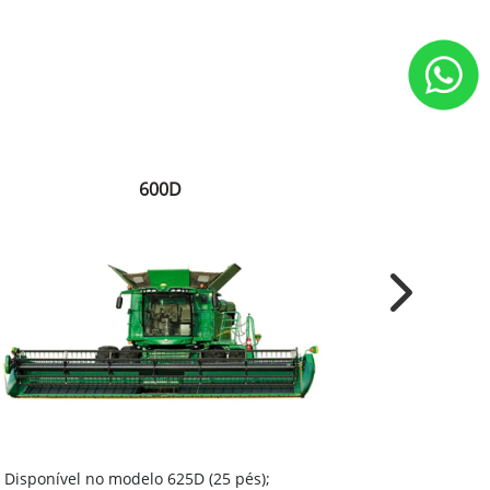
600D
Next
Disponível
Disponível no modelo 625D (25 pés);