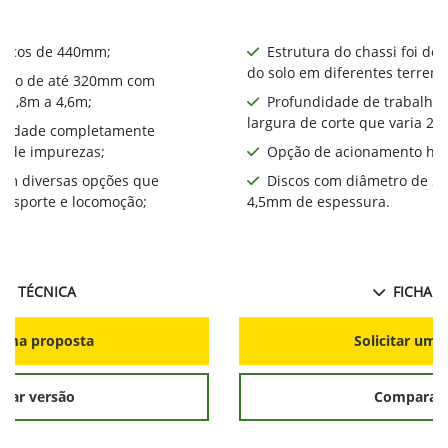
iscos de 440mm​;
Estrutura do chassi foi de
do solo em diferentes terreno
alho de até 320mm com
a 3,8m a 4,6m;
Profundidade de trabalho
largura de corte que varia 2,
bilidade completamente
a de impurezas;
Opção de acionamento hid
com diversas opções que
Discos com diâmetro de 2
ansporte e locomoção;
4,5mm de espessura.
HA TÉCNICA
FICHA T
r uma proposta
Solicitar uma
rar versão
Comparar 