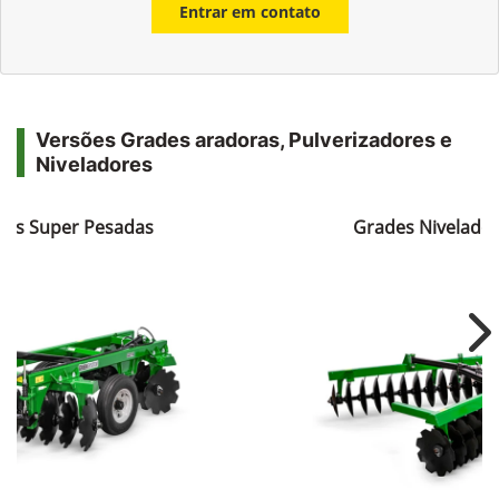
Entrar em contato
Versões Grades aradoras, Pulverizadores e
Niveladores
ras Super Pesadas
Grades Nivelador
Ne