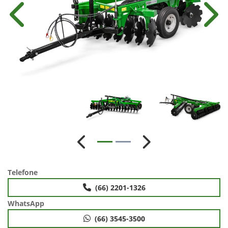
Anterior
Próx
Anterior
Próximo
Telefone
(66) 2201-1326
WhatsApp
(66) 3545-3500