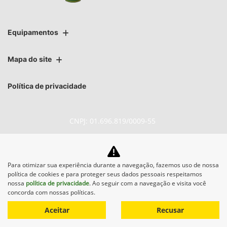
Equipamentos
Mapa do site
Política de privacidade
CNPJ: 01.696.819/0009-55
Para otimizar sua experiência durante a navegação, fazemos uso de nossa
No trânsito, enxergar o outro
política de cookies e para proteger seus dados pessoais respeitamos
salva vidas.
nossa
política de privacidade
. Ao seguir com a navegação e visita você
concorda com nossas políticas.
Aceitar
Recusar
Desenvolvido pela DEALERSPACE ® Direitos Reservados.