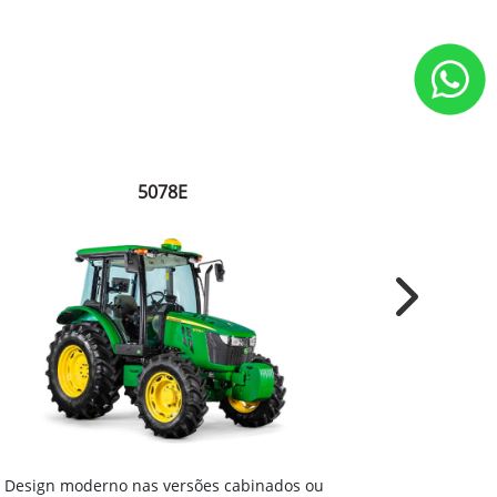
5078E
Next
Motor agríc
Design moderno nas versões cabinados ou