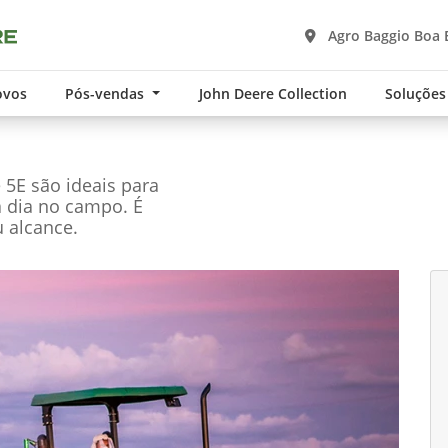
Agro Baggio Boa 
ovos
Pós-vendas
John Deere Collection
Soluções
e 5E são ideais para
a dia no campo. É
 alcance.