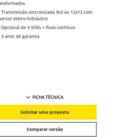
desempenho 
ataformados
Transmissã
Transmissão sincronizada 9x3 ou 12x12 com
reversor eletr
versor eletro-hidráulico
Monitor Ge
Opcional de 3 VCRs + fluxo contínuo
3 anos de 
3 anos de garantia
FICHA TÉCNICA
S
Solicitar uma proposta
Comparar versão