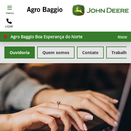
menu
LIGAR
Agro Baggio Boa Esperança do Norte
Alterar
Ouvidoria
Quem somos
Contato
Trabalhe