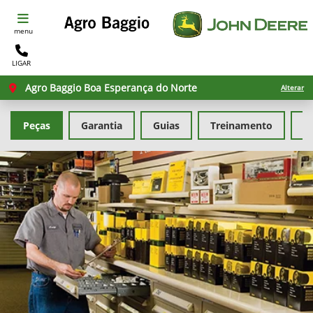
menu
LIGAR
Agro Baggio Boa Esperança do Norte
Alterar
Peças
Garantia
Guias
Treinamento
F