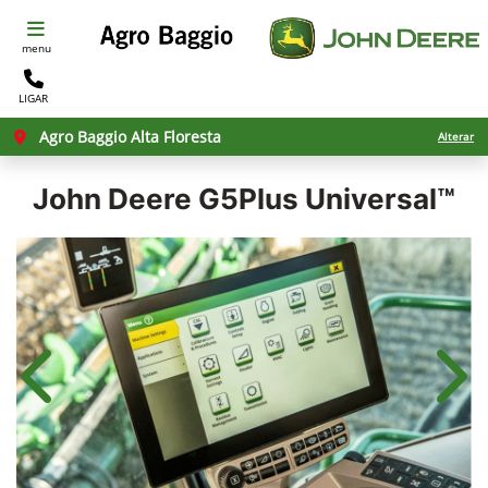
menu
LIGAR
Agro Baggio Alta Floresta
Alterar
John Deere
G5Plus Universal™
Anterior
Próx