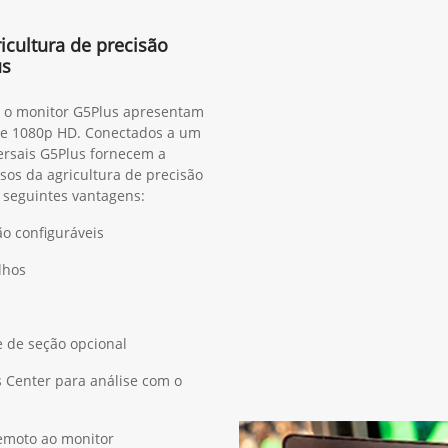
cultura de precisão
us
, o monitor G5Plus apresentam
m e 1080p HD. Conectados a um
versais G5Plus fornecem a
sos da agricultura de precisão
s seguintes vantagens:
ão configuráveis
lhos
e de seção opcional
 Center para análise com o
remoto ao monitor