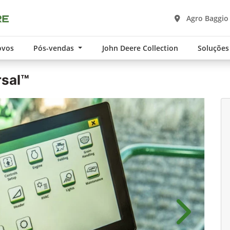
Agro Baggio
ovos
Pós-vendas
John Deere Collection
Soluções
rsal™
Próximo