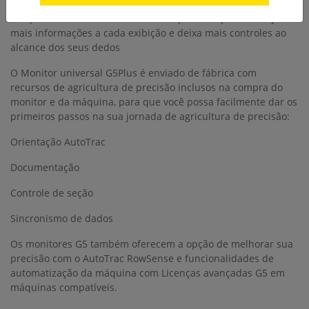
A capacidade do monitor estendido permite que você veja
mais informações a cada exibição e deixa mais controles ao
alcance dos seus dedos
O Monitor universal G5Plus é enviado de fábrica com
recursos de agricultura de precisão inclusos na compra do
monitor e da máquina, para que você possa facilmente dar os
primeiros passos na sua jornada de agricultura de precisão:
Orientação AutoTrac
Documentação
Controle de seção
Sincronismo de dados
Os monitores G5 também oferecem a opção de melhorar sua
precisão com o AutoTrac RowSense e funcionalidades de
automatização da máquina com Licenças avançadas G5 em
máquinas compatíveis.