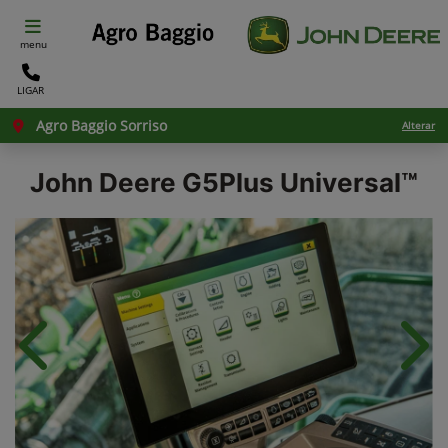
menu
LIGAR
Agro Baggio Sorriso
Alterar
John Deere
G5Plus Universal™
Anterior
Próx