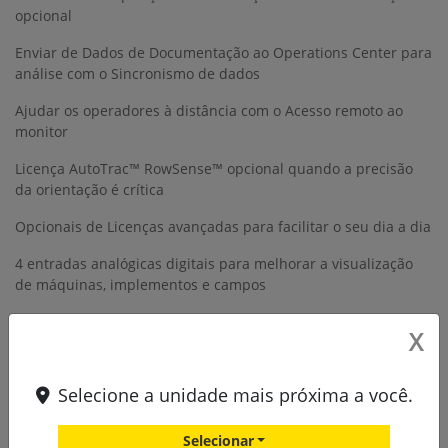
opcional
Enviar de Dados de Documentação ao Operations Center para
análise com o Sincronismo de dados
Ajudar os operadores à distância com o Acesso remoto ao
monitor
Licença AutoTrac™ RowSense™ opcional quando a precisão
da orientação é crítica
Opcionais de Licenças avançadas para facilitar o seu dia a dia
4 entradas analógicas digitais para melhorar a visualização
de máquinas, implementos e campos
2 entradas de vídeo digitais (Ethernet) para uso futuro
X
Portas seriais RS232 para documentar e usar prescrições em
unidades de controle de terceiros
Selecione a unidade mais próxima a você.
Compatibilidade com ISO VT e ISO Doc para visualizar e
documentar unidades de controle de terceiros
Selecionar