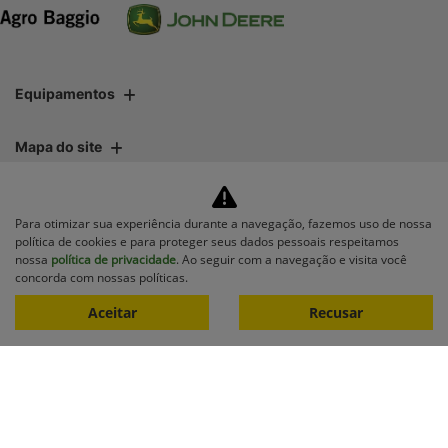
Equipamentos
Mapa do site
Política de privacidade
Para otimizar sua experiência durante a navegação, fazemos uso de nossa
política de cookies e para proteger seus dados pessoais respeitamos
nossa
política de privacidade
. Ao seguir com a navegação e visita você
CNPJ: 01.696.819/0001-06
concorda com nossas políticas.
Aceitar
Recusar
No trânsito, enxergar o outro
salva vidas.