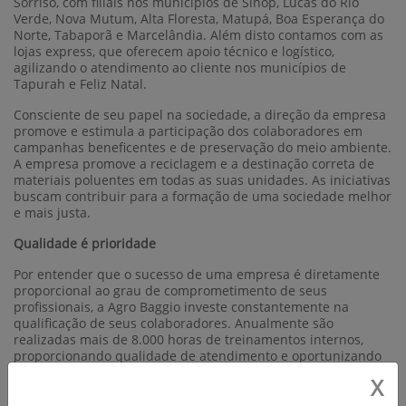
Sorriso, com filiais nos municípios de Sinop, Lucas do Rio
Verde, Nova Mutum, Alta Floresta, Matupá, Boa Esperança do
Norte, Tabaporã e Marcelândia. Além disto contamos com as
lojas express, que oferecem apoio técnico e logístico,
agilizando o atendimento ao cliente nos municípios de
Tapurah e Feliz Natal.
Consciente de seu papel na sociedade, a direção da empresa
promove e estimula a participação dos colaboradores em
campanhas beneficentes e de preservação do meio ambiente.
A empresa promove a reciclagem e a destinação correta de
materiais poluentes em todas as suas unidades. As iniciativas
buscam contribuir para a formação de uma sociedade melhor
e mais justa.
Qualidade é prioridade
Por entender que o sucesso de uma empresa é diretamente
proporcional ao grau de comprometimento de seus
profissionais, a Agro Baggio investe constantemente na
qualificação de seus colaboradores. Anualmente são
realizadas mais de 8.000 horas de treinamentos internos,
proporcionando qualidade de atendimento e oportunizando
crescimento profissional para todos os colaboradores.
X
Dos aproximados 800 colaboradores, mais da metade