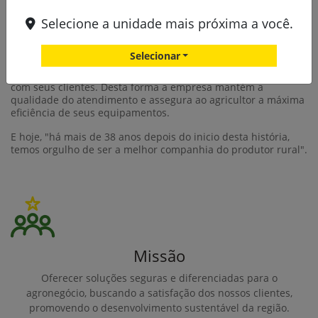
trabalham direcionados para o pós-venda, atuando
Selecione a unidade mais próxima a você.
diretamente na área de peças e serviços. Uma frota de mais
de cem veículos garante o atendimento ágil e um eficiente
suporte técnico ao produtor rural. A programação de revisões
Selecionar
preventivas é uma das iniciativas de sucesso que
demonstram o respeito e comprometimento da Agro Baggio
com seus clientes. Desta forma a empresa mantém a
qualidade do atendimento e assegura ao agricultor a máxima
eficiência de seus equipamentos.
E hoje, "há mais de 38 anos depois do inicio desta história,
temos orgulho de ser a melhor companhia do produtor rural".
Missão
Oferecer soluções seguras e diferenciadas para o
agronegócio, buscando a satisfação dos nossos clientes,
promovendo o desenvolvimento sustentável da região.