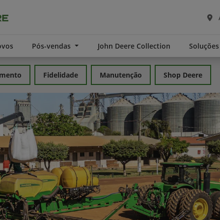
ovos
Pós-vendas
John Deere Collection
Soluções
amento
Fidelidade
Manutenção
Shop Deere