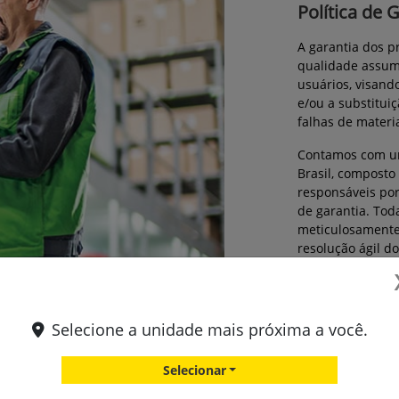
Política de 
A garantia dos 
qualidade assumi
usuários, visand
e/ou a substitui
falhas de materia
Contamos com um
Brasil, composto 
responsáveis por
de garantia. Tod
meticulosamente
resolução ágil 
campo.
Ademais, o Manu
John Deere, cont
Selecione a unidade mais próxima a você.
garantia, propor
nossos clientes.
Selecionar