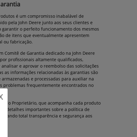
Garantia
produtos é um compromisso inabalável de
do pela John Deere junto aos seus clientes e
o garantir o perfeito funcionamento dos mesmos
ção de itens que eventualmente apresentem
l ou fabricação.
 Comitê de Garantia dedicado na John Deere
por profissionais altamente qualificados,
 analisar e aprovar o reembolso das solicitações
as as informações relacionadas às garantias são
 armazenadas e processadas para auxiliar na
dos problemas frequentemente encontrados no
X
al do Proprietário, que acompanha cada produto
ém detalhes importantes sobre a política de
cionando total transparência e segurança aos