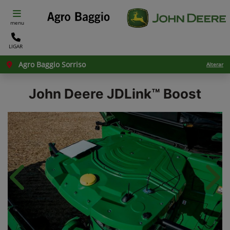
menu
LIGAR
Agro Baggio Sorriso
Alterar
John Deere
JDLink™ Boost
Anterior
Próx