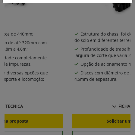
iscos de 440mm​;
Estrutura do chassi foi de
do solo em diferentes terreno
alho de até 320mm com
a 3,8m a 4,6m;
Profundidade de trabalho
largura de corte que varia 2,
bilidade completamente
a de impurezas;
Opção de acionamento hid
com diversas opções que
Discos com diâmetro de 2
ansporte e locomoção;
4,5mm de espessura.
HA TÉCNICA
FICHA T
r uma proposta
Solicitar uma