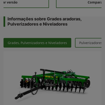
rar versão
Comparar 
Informações sobre Grades aradoras,
Pulverizadores e Niveladores
Grades, Pulvenizadores e Niveladores
Pulverizadores 