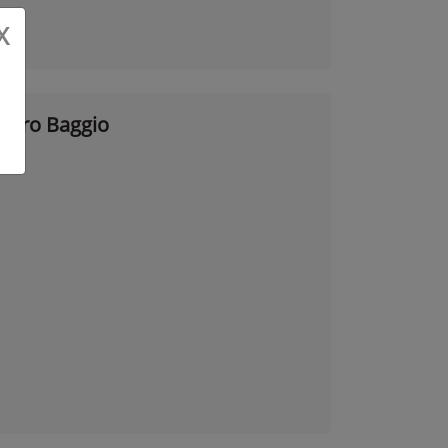
X
 Agro Baggio
ente