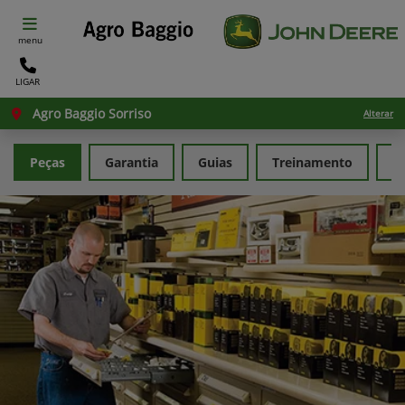
menu
LIGAR
Agro Baggio Sorriso
Alterar
Peças
Garantia
Guias
Treinamento
F