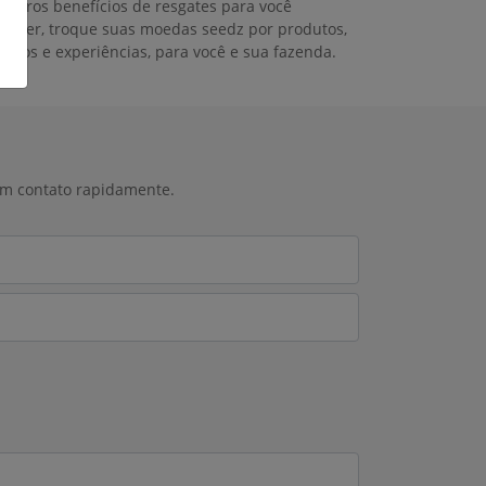
úmeros benefícios de resgates para você
colher, troque suas moedas seedz por produtos,
rviços e experiências, para você e sua fazenda.
 em contato rapidamente.