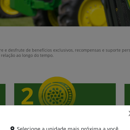
re e desfrute de benefícios exclusivos, recompensas e suporte per
a relação ao longo do tempo.
Ganhe moedas
T
Selecione a unidade mais próxima a você.