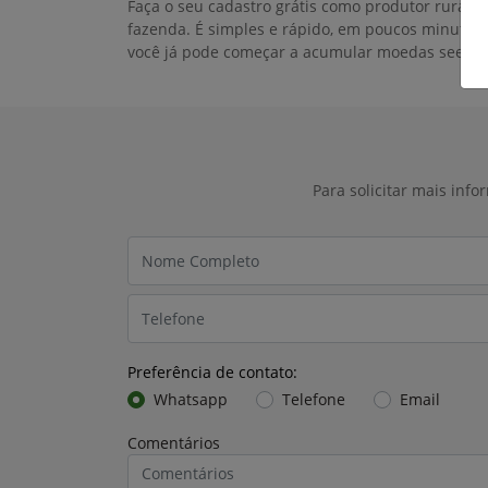
Faça o seu cadastro grátis como produtor rural o
fazenda. É simples e rápido, em poucos minutos
você já pode começar a acumular moedas seedz.
Para solicitar mais inf
Preferência de contato:
Whatsapp
Telefone
Email
Comentários