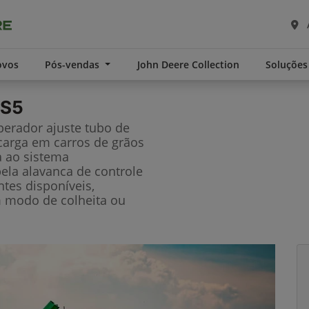
ovos
Pós-vendas
John Deere Collection
Soluções
 S5
perador ajuste tubo de
carga em carros de grãos
a ao sistema
ela alavanca de controle
ntes disponíveis,
m modo de colheita ou