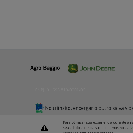
CNPJ: 01.696.819/0001-06
No trânsito, enxergar o outro salva vid
Para otimizar sua experiência durante a n
seus dados pessoais respeitamos nossa
p
concorda com nossas políticas.