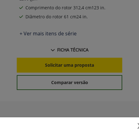
Comprimento do rotor 312,4 cm123 in.
Diâmetro do rotor 61 cm24 in.
+ Ver mais itens de série
FICHA TÉCNICA
Solicitar uma proposta
Comparar versão
r CommandCenter™ G5Plus
Receptor StarFire™ 7500