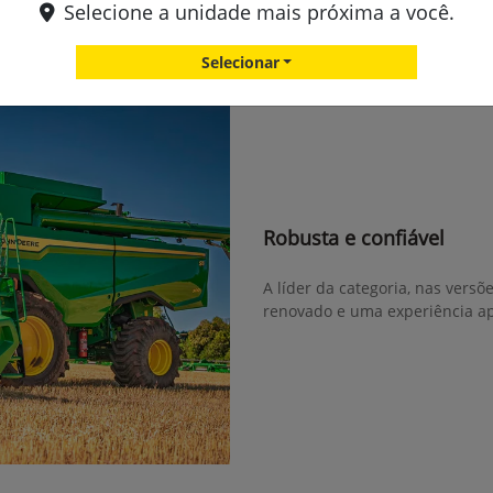
Selecione a unidade mais próxima a você.
ta) GreenStar™
Selecionar
Robusta e confiável
A líder da categoria, nas versõ
renovado e uma experiência a