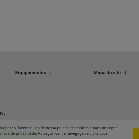
Equipamentos
Mapa do site
as.
avegação, fazemos uso de nossa política de cookies e para proteger
olítica de privacidade
. Ao seguir com a navegação e visita você
Desenvolvido pela DEALERSPACE ® Direitos Reservados.