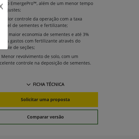
Plantio Emer
antio EmergePro™, além de um menor tempo
X
com ajustes;
m ajustes;
Maior cont
Maior controle da operação com a taxa
variável de se
riável de sementes e fertilizante;
7% maior 
7% maior economia de sementes e até 3%
menos gastos 
nos gastos com fertilizante através do
controle de s
ntrole de seções;
Menor revo
Menor revolvimento de solo, com um
excelente con
celente controle na deposição de sementes.
FICHA TÉCNICA
S
Solicitar uma proposta
Comparar versão