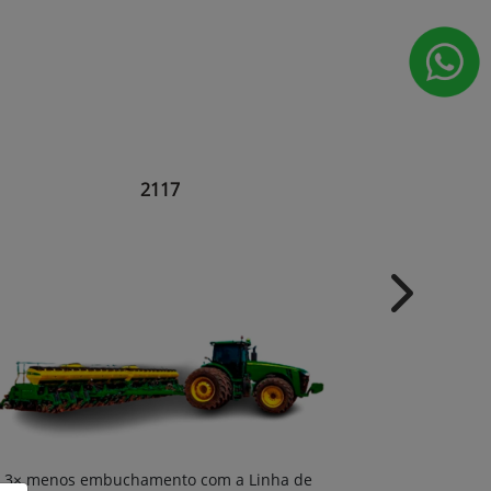
2117
Next
3× menos 
3× menos embuchamento com a Linha de