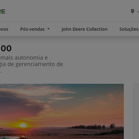
ovos
Pós-vendas
John Deere Collection
Soluções
100
m mais autonomia e
gia de gerenciamento de
.