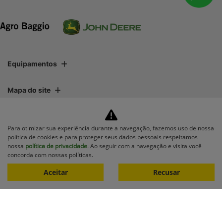
Equipamentos
Mapa do site
Política de privacidade
Para otimizar sua experiência durante a navegação, fazemos uso de nossa
política de cookies e para proteger seus dados pessoais respeitamos
nossa
política de privacidade
. Ao seguir com a navegação e visita você
CNPJ: 01.696.819/0001-06
concorda com nossas políticas.
Aceitar
Recusar
No trânsito, enxergar o outro
salva vidas.