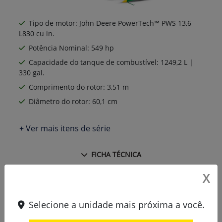
Tipo de motor: John Deere PowerTech™ PWS 13,6
L830 cu in.
Potência Nominal: 549 hp
Capacidade do tanque de combustível: 1249,2 L |
330 gal.
Comprimento do rotor: 3,51 m
Diâmetro do rotor: 60,1 cm
+ Ver mais itens de série
FICHA TÉCNICA
X
Solicitar uma proposta
Selecione a unidade mais próxima a você.
Comparar versão