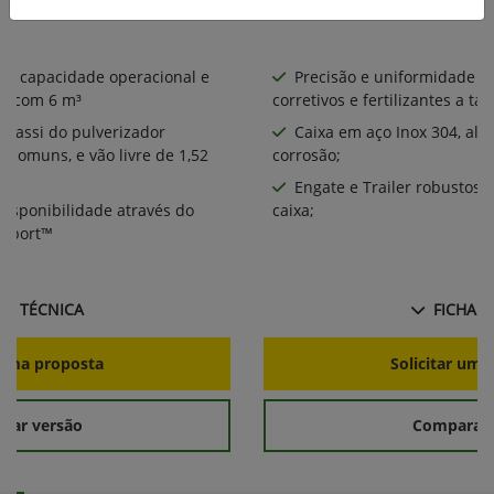
or capacidade operacional e
Precisão e uniformidade na
0 com 6 m³
corretivos e fertilizantes a tax
chassi do pulverizador
Caixa em aço Inox 304, alt
comuns, e vão livre de 1,52
corrosão;
Engate e Trailer robustos 
disponibilidade através do
caixa;
upport™
HA TÉCNICA
FICHA T
r uma proposta
Solicitar uma
rar versão
Comparar 