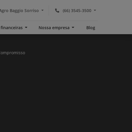
Agro Baggio Sorriso
(66) 3545-3500
 financeiras
Nossa empresa
Blog
Compromisso