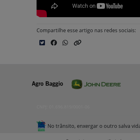
Compartilhe esse artigo nas redes sociais:
CNPJ: 01.696.819/0001-06
No trânsito, enxergar o outro salva vid