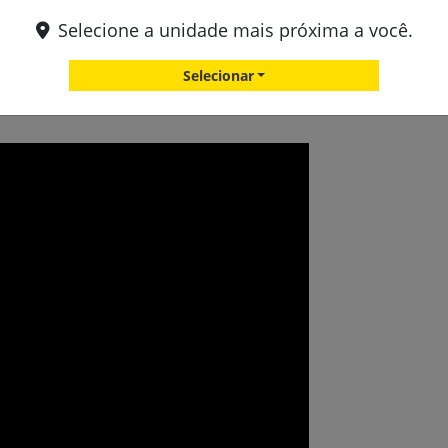
Selecione a unidade mais próxima a você.
 do nadador olímpico Gustavo Borges. Com sua trajetória de superaç
namento e conhecimento – exatamente como o Pós-Vendas representa 
Selecionar