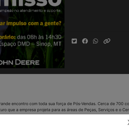
rande encontro com toda sua força de Pós-Vendas. Cerca de 700 c
uturo que a empresa projeta para as áreas de Peças, Serviços e o C
entantes da John Deere, que contribuíram com palestras e painéis i