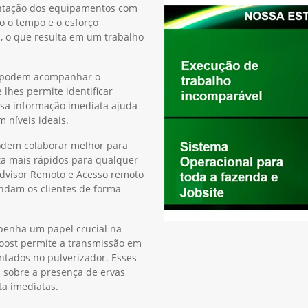
ientação dos equipamentos com
o o tempo e o esforço
s, o que resulta em um trabalho
es podem acompanhar o
hes permite identificar
ssa informação imediata ajuda
 níveis ideais.
podem colaborar melhor para
ta mais rápidos para qualquer
Advisor Remoto e Acesso remoto
ndam os clientes de forma
penha um papel crucial na
Boost permite a transmissão em
tados no pulverizador. Esses
 sobre a presença de ervas
ta imediatas.