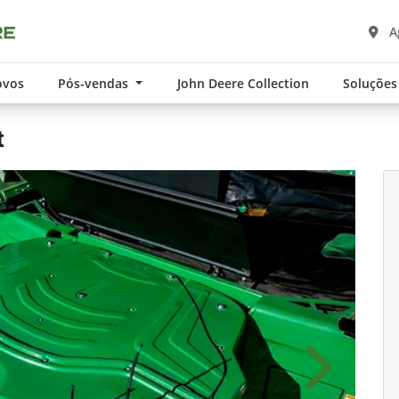
A
ovos
Pós-vendas
John Deere Collection
Soluções
t
Próximo