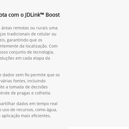
rota com o JDLink™ Boost
m áreas remotas ou rurais uma
ços tradicionais de celular ou
eis, garantindo que os
ntemente da localização. Com
sso conjunto de tecnologia,
oluções em cada etapa da
e dados sem fio permite que os
árias fontes, incluindo
ite a tomada de decisões
ntrole de pragas e colheita.
rtilhar dados em tempo real
o uso de recursos, como água,
e aplicação mais eficientes,