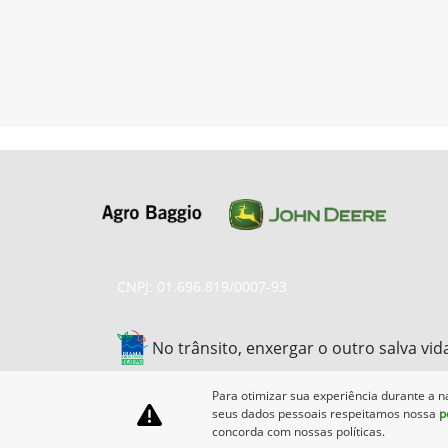
CNPJ: 01.696.819/0007-93
No trânsito, enxergar o outro salva vid
Para otimizar sua experiência durante a n
seus dados pessoais respeitamos nossa
p
concorda com nossas políticas.