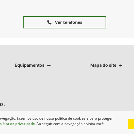
Ver telefones
Equipamentos
Mapa do site
as.
avegação, fazemos uso de nossa política de cookies e para proteger
olítica de privacidade
. Ao seguir com a navegação e visita você
Desenvolvido pela DEALERSPACE ® Direitos Reservados.