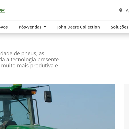
A
ovos
Pós-vendas
John Deere Collection
Soluções
edade de pneus, as
oda a tecnologia presente
 muito mais produtiva e