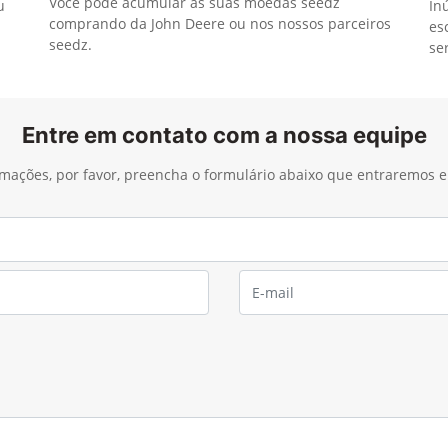
Você pode acumular as suas moedas seedz
u
In
comprando da John Deere ou nos nossos parceiros
es
seedz.
se
Entre em contato com a nossa equipe
ormações, por favor, preencha o formulário abaixo que entraremos