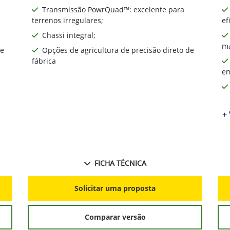
Transmissão PowrQuad™: excelente para
terrenos irregulares;
ef
Chassi integral;
ma
de
Opções de agricultura de precisão direto de
fábrica
em
+ 
FICHA TÉCNICA
Solicitar uma proposta
Comparar versão