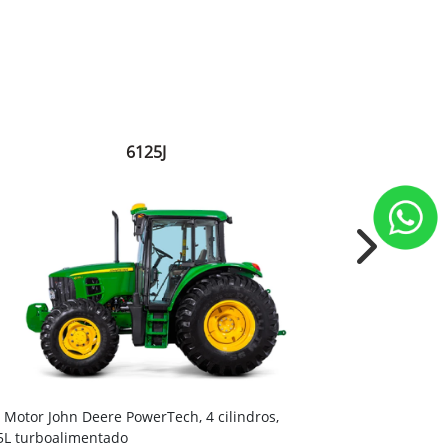
6125J
Next
Embreagem 
Motor John Deere PowerTech, 4 cilindros,
e custos reduz
5L turboalimentado