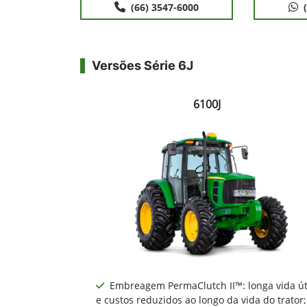
(66) 3547-6000
Versões Série 6J
6100J
Embreagem PermaClutch II™: longa vida út
e custos reduzidos ao longo da vida do trator;