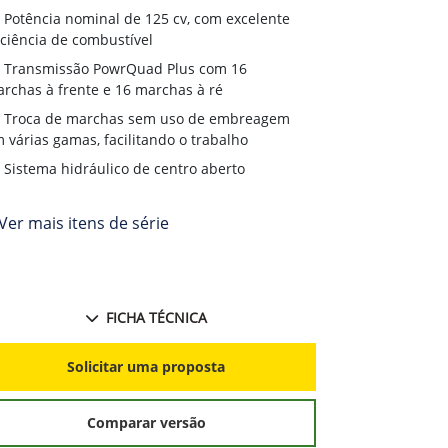
Transmiss
Potência nominal de 125 cv, com excelente
terrenos irreg
iciência de combustível
Chassi inte
Transmissão PowrQuad Plus com 16
rchas à frente e 16 marchas à ré
Opções de 
fábrica
Troca de marchas sem uso de embreagem
 várias gamas, facilitando o trabalho
Sistema hidráulico de centro aberto
Ver mais itens de série
FICHA TÉCNICA
S
Solicitar uma proposta
Comparar versão