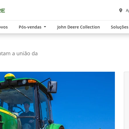
A
ovos
Pós-vendas
John Deere Collection
Soluções
entam a união da