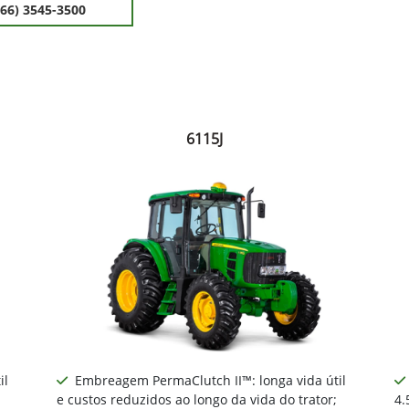
(66) 3545-3500
6115J
il
Embreagem PermaClutch II™: longa vida útil
e custos reduzidos ao longo da vida do trator;
4.