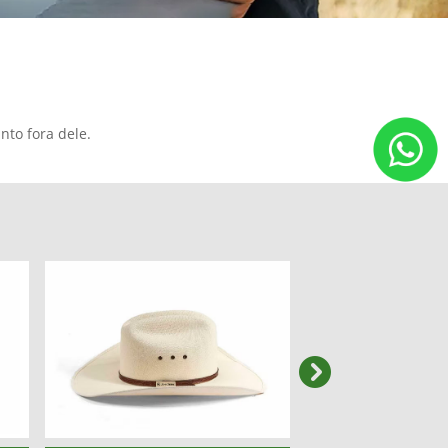
nto fora dele.
templates.templa