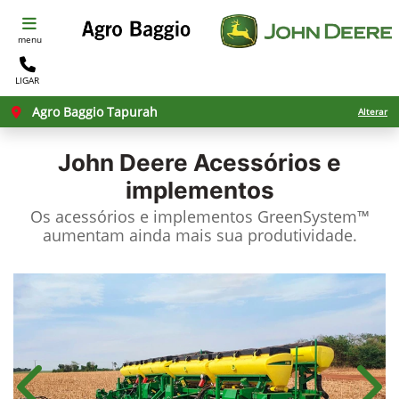
menu
LIGAR
Agro Baggio Tapurah
Alterar
John Deere
Acessórios e
implementos
Os acessórios e implementos GreenSystem™
aumentam ainda mais sua produtividade.​
Anterior
Próx