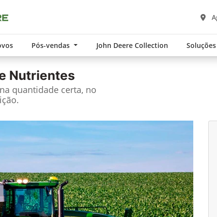
A
ovos
Pós-vendas
John Deere Collection
Soluções
e Nutrientes
 na quantidade certa, no
ição.