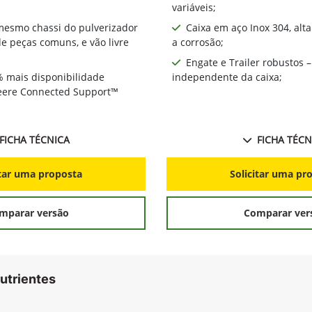
variáveis;
 mesmo chassi do pulverizador
Caixa em aço Inox 304, alt
 peças comuns, e vão livre
a corrosão;
Engate e Trailer robustos –
% mais disponibilidade
independente da caixa;
Deere Connected Support™
FICHA TÉCNICA
FICHA TÉCN
itar uma proposta
Solicitar uma pr
mparar versão
Comparar ver
utrientes