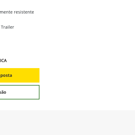
amente resistente
 Trailer
ICA
oposta
são