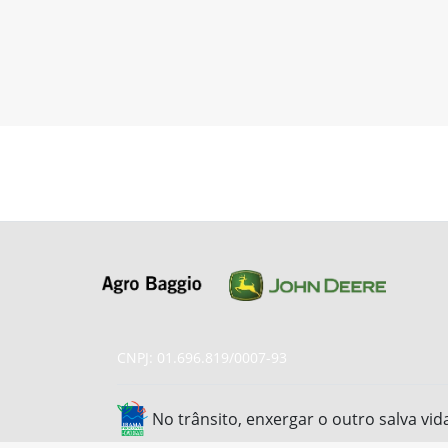
CNPJ: 01.696.819/0007-93
No trânsito, enxergar o outro salva vid