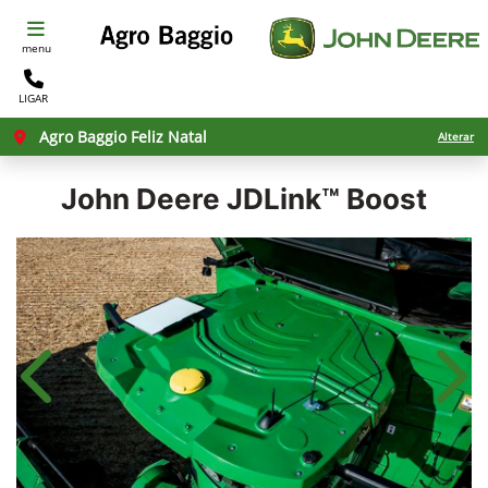
menu
LIGAR
Agro Baggio Feliz Natal
Alterar
John Deere
JDLink™ Boost
Anterior
Próx