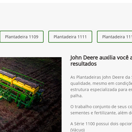
Plantadeira 1109
Plantadeira 1111
Plantadeira 11
John Deere auxilia você 
resultados
As Plantadeiras John Deere da
qualidade, mesmo em condiçõ
estrutura especializada para e
palha.
O trabalho conjunto de seus c
sementes e fertilizante, além
A Série 1100 possui dois opc
(Vácuo)