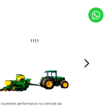
1111
Next
Excelente 
Excelente performance no controle da