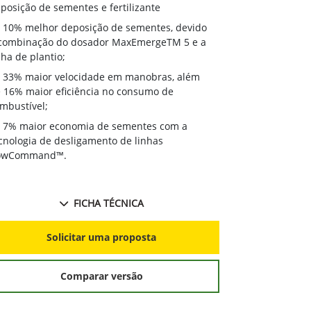
deposição de 
posição de sementes e fertilizante
10% melhor
10% melhor deposição de sementes, devido
à combinação
combinação do dosador MaxEmergeTM 5 e a
linha de plant
nha de plantio;
33% maior
33% maior velocidade em manobras, além
de 16% maior 
 16% maior eficiência no consumo de
combustível;
mbustível;
7% maior 
7% maior economia de sementes com a
tecnologia de
cnologia de desligamento de linhas
RowCommand
owCommand™.
FICHA TÉCNICA
S
Solicitar uma proposta
Comparar versão