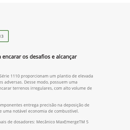
13
a encarar os desafios e alcançar
 Série 1110 proporcionam um plantio de elevada
es adversas. Desse modo, possuem uma
ncarar terrenos irregulares, com alto volume de
omponentes entrega precisão na deposição de
 de uma notável economia de combustível.
ionais de dosadores: Mecânico MaxEmergeTM 5