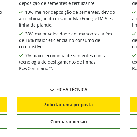
deposição de sementes e fertilizante
de
o
10% melhor deposição de sementes, devido
a
à combinação do dosador MaxEmergeTM 5 e a
à 
linha de plantio;
li
33% maior velocidade em manobras, além
de 16% maior eficiência no consumo de
de
combustível;
co
7% maior economia de sementes com a
tecnologia de desligamento de linhas
te
RowCommand™.
R
FICHA TÉCNICA
Solicitar uma proposta
Comparar versão