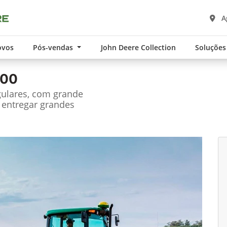
A
ovos
Pós-vendas
John Deere Collection
Soluções
100
gulares, com grande
 entregar grandes