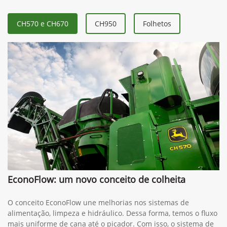
CH570 e CH670
CH950
Folhetos
EconoFlow: um novo conceito de colheita
O conceito EconoFlow une melhorias nos sistemas de
alimentação, limpeza e hidráulico. Dessa forma, temos o fluxo
mais uniforme de cana até o picador. Com isso, o sistema de