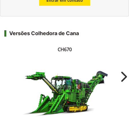
Entrar em contato
Versões Colhedora de Cana
CH670
Ne