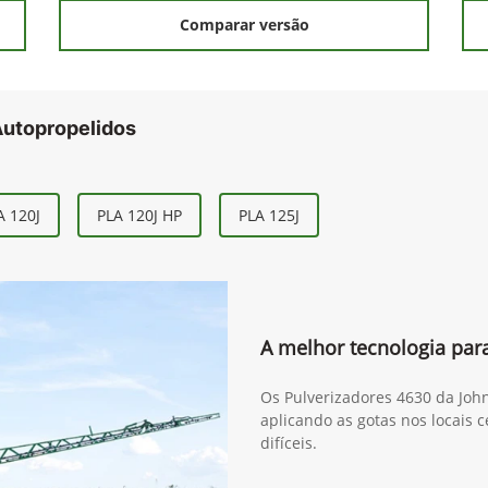
Comparar versão
Autopropelidos
A 120J
PLA 120J HP
PLA 125J
A melhor tecnologia para
Os Pulverizadores 4630 da Joh
aplicando as gotas nos locais 
difíceis.