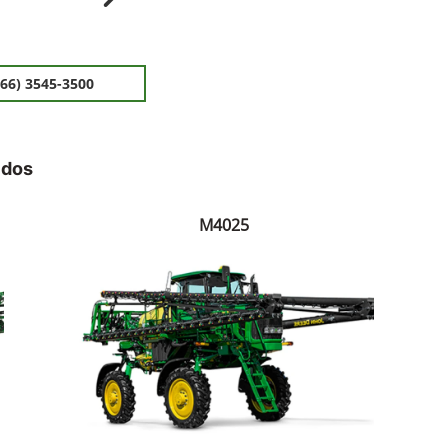
ior
Próximo
(66) 3545-3500
idos
M4025