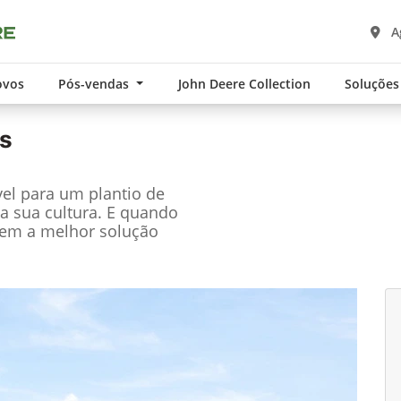
A
ovos
Pós-vendas
John Deere Collection
Soluções
s
el para um plantio de
a sua cultura. E quando
tem a melhor solução