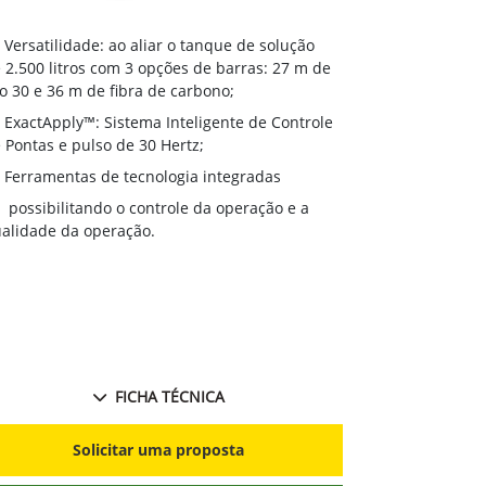
Versatilida
Versatilidade: ao aliar o tanque de solução
de 2.500 litr
 2.500 litros com 3 opções de barras: 27 m de
aço 30 e 36 m
o 30 e 36 m de fibra de carbono;
ExactApply
ExactApply™: Sistema Inteligente de Controle
de Pontas e p
 Pontas e pulso de 30 Hertz;
Ferramenta
Ferramentas de tecnologia integradas
possibilit
possibilitando o controle da operação e a
qualidade da 
alidade da operação.
FICHA TÉCNICA
S
Solicitar uma proposta