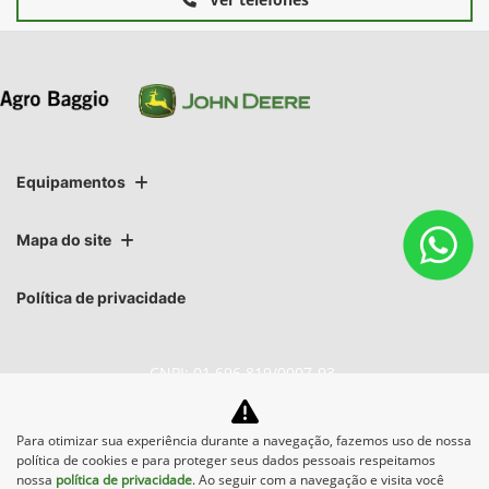
Equipamentos
Mapa do site
Política de privacidade
CNPJ: 01.696.819/0007-93
Para otimizar sua experiência durante a navegação, fazemos uso de nossa
política de cookies e para proteger seus dados pessoais respeitamos
No trânsito, enxergar o outro
nossa
política de privacidade
. Ao seguir com a navegação e visita você