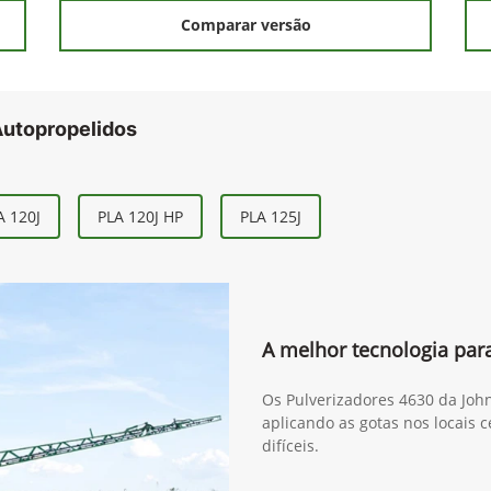
Comparar versão
Autopropelidos
A 120J
PLA 120J HP
PLA 125J
A melhor tecnologia para
Os Pulverizadores 4630 da Joh
aplicando as gotas nos locais 
difíceis.