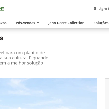
Agro B
ovos
Pós-vendas
John Deere Collection
Soluções
s
el para um plantio de
a sua cultura. E quando
tem a melhor solução