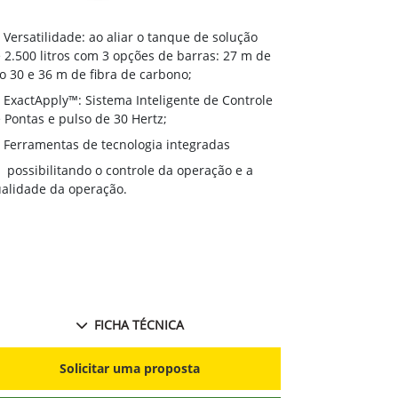
Versatilida
Versatilidade: ao aliar o tanque de solução
de 2.500 litr
 2.500 litros com 3 opções de barras: 27 m de
aço 30 e 36 m
o 30 e 36 m de fibra de carbono;
ExactApply
ExactApply™: Sistema Inteligente de Controle
de Pontas e p
 Pontas e pulso de 30 Hertz;
Ferramenta
Ferramentas de tecnologia integradas
possibilit
possibilitando o controle da operação e a
qualidade da 
alidade da operação.
FICHA TÉCNICA
S
Solicitar uma proposta