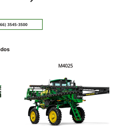
ior
Próximo
(66) 3545-3500
idos
M4025