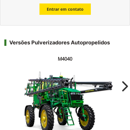
Entrar em contato
Versões Pulverizadores Autopropelidos
M4040
Ne