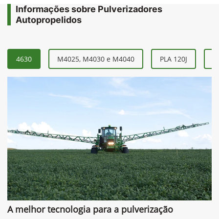
Informações sobre Pulverizadores
Autopropelidos
4630
M4025, M4030 e M4040
PLA 120J
P
A melhor tecnologia para a pulverização