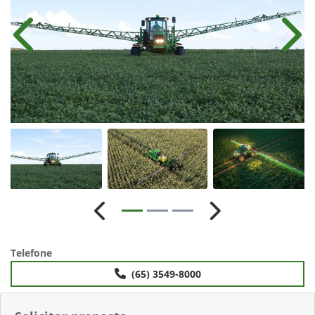
Anterior
Próx
Anterior
Próximo
Telefone
(65) 3549-8000