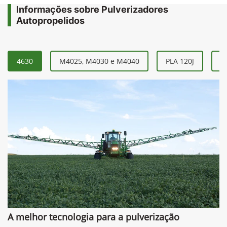
Informações sobre Pulverizadores
Autopropelidos
4630
M4025, M4030 e M4040
PLA 120J
P
A melhor tecnologia para a pulverização