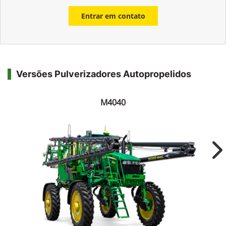
Entrar em contato
Versões Pulverizadores Autopropelidos
M4040
Ne