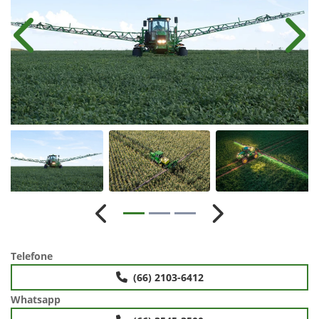
Anterior
Próx
Anterior
Próximo
Telefone
(66) 2103-6412
Whatsapp