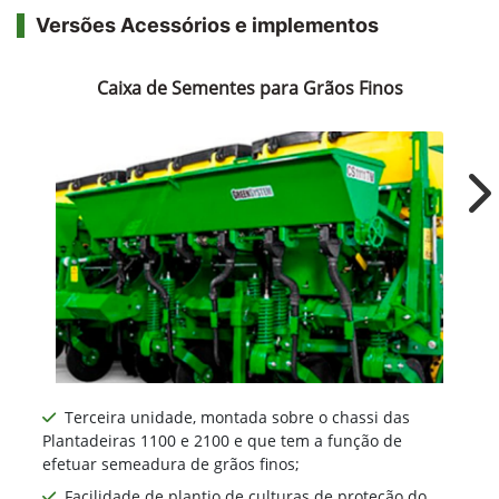
Versões Acessórios e implementos
Caixa de Sementes para Grãos Finos
Ne
Terceira unidade, montada sobre o chassi das
Plantadeiras 1100 e 2100 e que tem a função de
efetuar semeadura de grãos finos;
Facilidade de plantio de culturas de proteção do