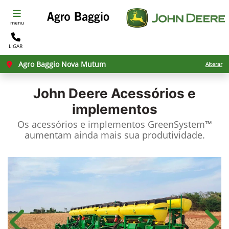
menu
LIGAR
Agro Baggio Nova Mutum
Alterar
John Deere
Acessórios e
implementos
Os acessórios e implementos GreenSystem™
aumentam ainda mais sua produtividade.​
Anterior
Próx