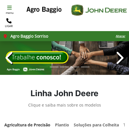
menu
LIGAR
Agro Baggio Sorriso
Alterar
templates.template-01.components.carousel.texts.con
temp
Linha John Deere
Clique e saiba mais sobre os modelos