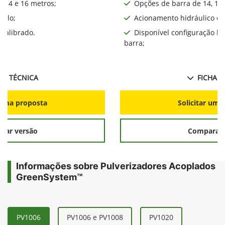
, 14 e 16 metros;
Opções de barra de 14, 16,
iplo;
Acionamento hidráulico da
calibrado.
Disponível configuração l
barra;
HA TÉCNICA
FICHA T
r uma proposta
Solicitar uma
rar versão
Comparar 
Informações sobre Pulverizadores Acoplados
GreenSystem™
PV1006
PV1006 e PV1008
PV1020