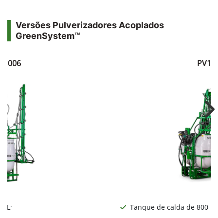
Versões Pulverizadores Acoplados
GreenSystem™
V1006
PV10
Ne
0 L;
Tanque de calda de 800 L;