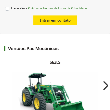
Li e aceito a
Política de Termos de Uso e de Privacidade.
Entrar em contato
Versões Pás Mecânicas
563LS
Ne