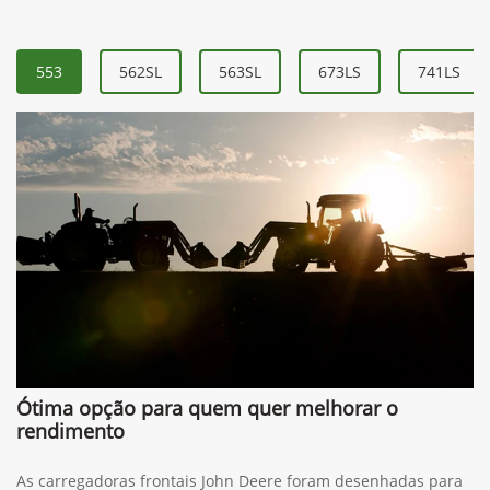
553
562SL
563SL
673LS
741LS
Ótima opção para quem quer melhorar o
rendimento
As carregadoras frontais John Deere foram desenhadas para