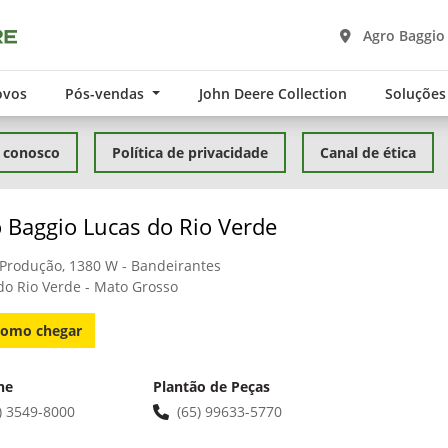
Agro Baggio
ovos
Pós-vendas
John Deere Collection
Soluções
 conosco
Política de privacidade
Canal de ética
 Baggio Lucas do Rio Verde
 Produção, 1380 W - Bandeirantes
do Rio Verde - Mato Grosso
omo chegar
ne
Plantão de Peças
) 3549-8000
(65) 99633-5770