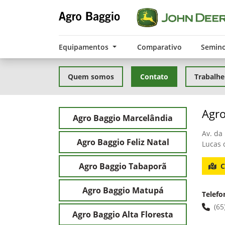
Equipamentos
Comparativo
Semin
Quem somos
Contato
Trabalhe
Agro
Agro Baggio Marcelândia
Av. da
Agro Baggio Feliz Natal
Lucas 
Agro Baggio Tabaporã
C
Agro Baggio Matupá
Telefo
(65
Agro Baggio Alta Floresta