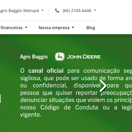
gro Baggio Matupá
(66) 2103-6440
 financeiras
Nossa empresa
Blog
templates.te