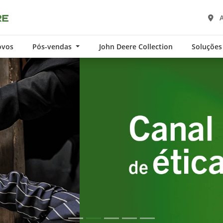
A
ovos
Pós-vendas
John Deere Collection
Soluções
exts.control_prev