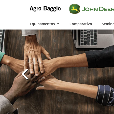
Equipamentos
Comparativo
Semin
templates.template-01.components.carousel.t