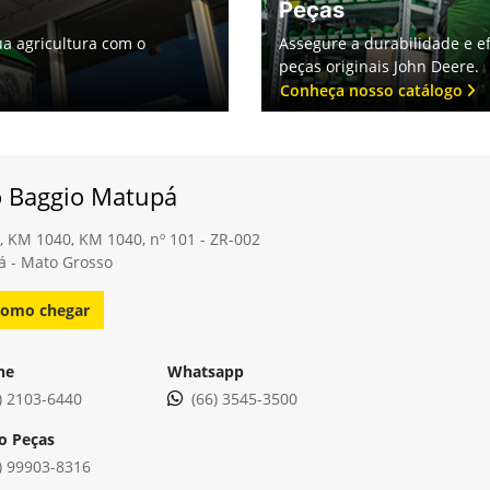
Peças
a agricultura com o
Assegure a durabilidade e e
peças originais John Deere.
Conheça nosso catálogo
o Baggio Matupá
, KM 1040, KM 1040, nº 101 - ZR-002
 - Mato Grosso
omo chegar
ne
Whatsapp
) 2103-6440
(66) 3545-3500
o Peças