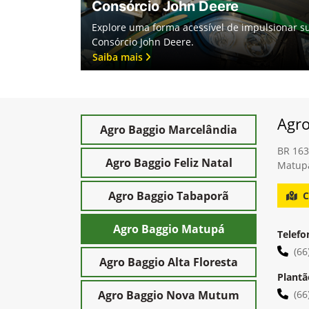
Consórcio John Deere
Explore uma forma acessível de impulsionar su
Consórcio John Deere.
Saiba mais
Agr
Agro Baggio Marcelândia
BR 163
Agro Baggio Feliz Natal
Matupá
Agro Baggio Tabaporã
C
Agro Baggio Matupá
Telefo
(66
Agro Baggio Alta Floresta
Plantã