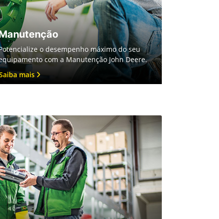
Manutenção
Potencialize o desempenho máximo do seu
equipamento com a Manutenção John Deere.
Saiba mais